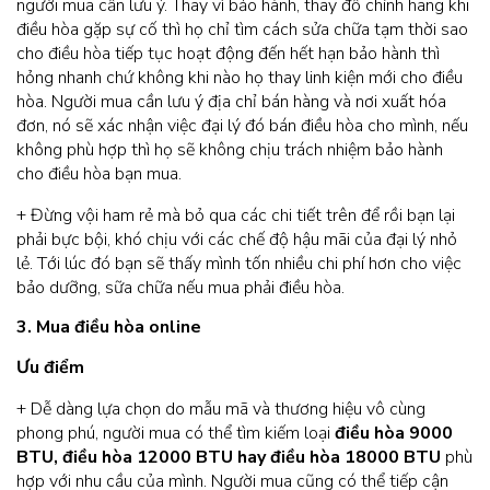
người mua cần lưu ý. Thay vì bảo hành, thay đồ chính hãng khi
điều hòa gặp sự cố thì họ chỉ tìm cách sửa chữa tạm thời sao
cho điều hòa tiếp tục hoạt động đến hết hạn bảo hành thì
hỏng nhanh chứ không khi nào họ thay linh kiện mới cho điều
hòa. Người mua cần lưu ý địa chỉ bán hàng và nơi xuất hóa
đơn, nó sẽ xác nhận việc đại lý đó bán điều hòa cho mình, nếu
không phù hợp thì họ sẽ không chịu trách nhiệm bảo hành
cho điều hòa bạn mua.
+ Đừng vội ham rẻ mà bỏ qua các chi tiết trên để rồi bạn lại
phải bực bội, khó chịu với các chế độ hậu mãi của đại lý nhỏ
lẻ. Tới lúc đó bạn sẽ thấy mình tốn nhiều chi phí hơn cho việc
bảo dưỡng, sữa chữa nếu mua phải điều hòa.
3. Mua điều hòa online
Ưu điểm
+ Dễ dàng lựa chọn do mẫu mã và thương hiệu vô cùng
phong phú, người mua có thể tìm kiếm loại
điều hòa 9000
BTU, điều hòa 12000 BTU hay điều hòa 18000 BTU
phù
hợp với nhu cầu của mình. Người mua cũng có thể tiếp cận