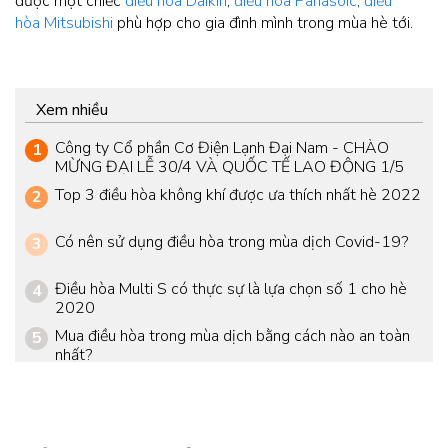
được một chiếc
điều hòa Daikin
,
điều hòa Panasoic
,
điều
hòa Mitsubishi
phù hợp cho gia đình mình trong mùa hè tới.
Xem nhiều
Công ty Cổ phần Cơ Điện Lạnh Đại Nam - CHÀO
1
MỪNG ĐẠI LỄ 30/4 VÀ QUỐC TẾ LAO ĐỘNG 1/5
Top 3 điều hòa không khí được ưa thích nhất hè 2022
2
Có nên sử dụng điều hòa trong mùa dịch Covid-19?
3
Điều hòa Multi S có thực sự là lựa chọn số 1 cho hè
4
2020
Mua điều hòa trong mùa dịch bằng cách nào an toàn
5
nhất?